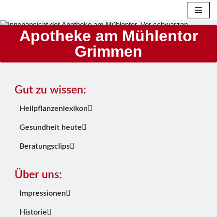
Zum
Apotheke am Mühlentor
Inhalt
Grimmen
springen
Gut zu wissen:
Heilpflanzenlexikon
Gesundheit heute
Beratungsclips
Über uns:
Impressionen
Historie