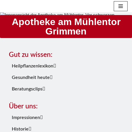
Zum
Apotheke am Mühlentor
Inhalt
Grimmen
springen
Gut zu wissen:
Heilpflanzenlexikon
Gesundheit heute
Beratungsclips
Über uns:
Impressionen
Historie