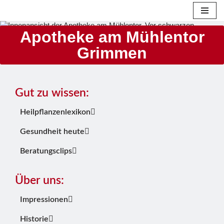
Zum
Apotheke am Mühlentor
Inhalt
Grimmen
springen
Gut zu wissen:
Heilpflanzenlexikon
Gesundheit heute
Beratungsclips
Über uns:
Impressionen
Historie