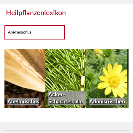
Heilpflanzenlexikon
Acker-
Abelmoschus
Schachtelhalm
Adonisröschen
A