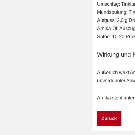
Umschlag: Tinktur
Mundspülung: Tin
Aufguss: 2,0 g D
Arnika-Öl: Auszug
Salbe: 10-20 Proz
Wirkung und 
Äußerlich wirkt A
unverdünnter Anwe
Arnika steht unte
Zurück