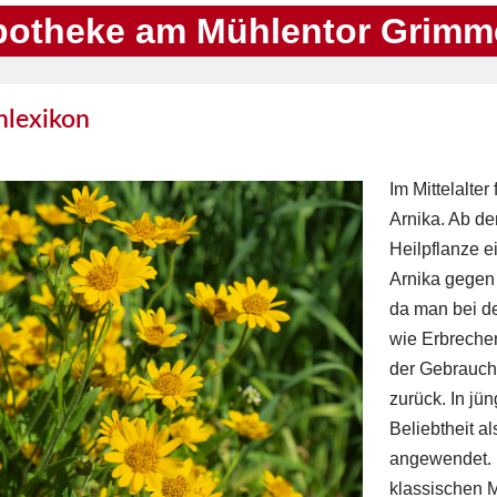
potheke am Mühlentor Grimm
nlexikon
Im Mittelalter
Arnika. Ab de
Heilpflanze e
Arnika gegen 
da man bei d
wie Erbreche
der Gebrauch
zurück. In jün
Beliebtheit al
angewendet. 
klassischen M