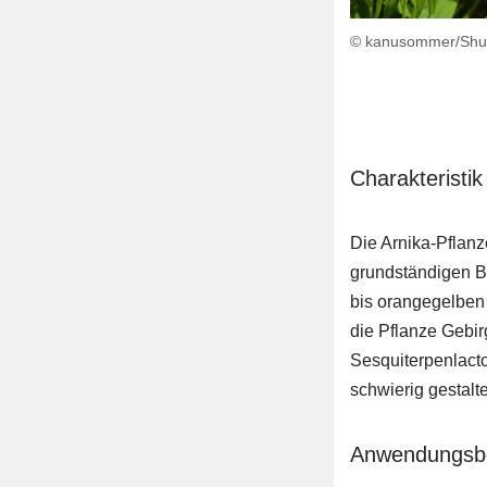
© kanusommer/Shut
Charakteristik
Die Arnika-Pflanz
grundständigen Bl
bis orangegelben
die Pflanze Gebirg
Sesquiterpenlacto
schwierig gestalt
Anwendungsb