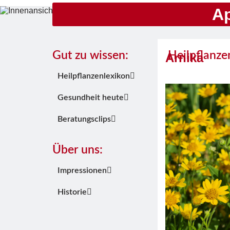
A
Gut zu wissen:
Heilpflanze
Arnika
Heilpflanzenlexikon
Gesundheit heute
Beratungsclips
Über uns:
Impressionen
Historie